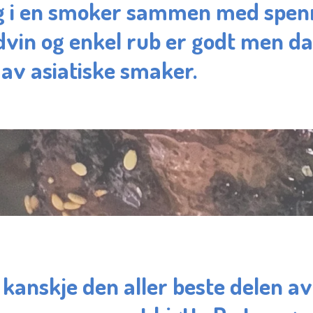
ng i en smoker sammen med spe
vin og enkel rub er godt men da
t av asiatiske smaker.
r kanskje den aller beste delen a