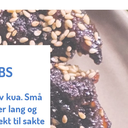
IBS
av kua. Små
r lang og
kt til sakte