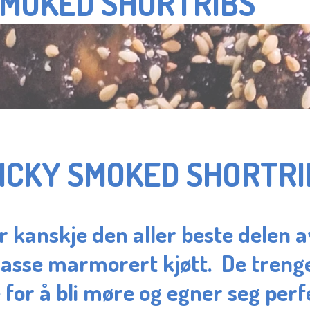
SMOKED SHORTRIBS
ICKY SMOKED SHORTR
er kanskje den aller beste delen 
asse marmorert kjøtt. De trenge
 for å bli møre og egner seg perfe