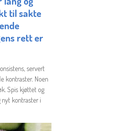
 lang og
t til sakte
nende
ens rett er
konsistens, servert
de kontraster. Noen
. Spis kjøttet og
nyt kontraster i