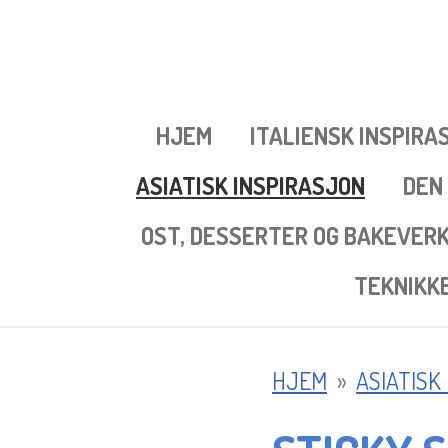
Gå
til
hovedinnhold
HJEM
ITALIENSK INSPIRA
ASIATISK INSPIRASJON
DEN
OST, DESSERTER OG BAKEVER
TEKNIKK
HJEM
»
ASIATISK