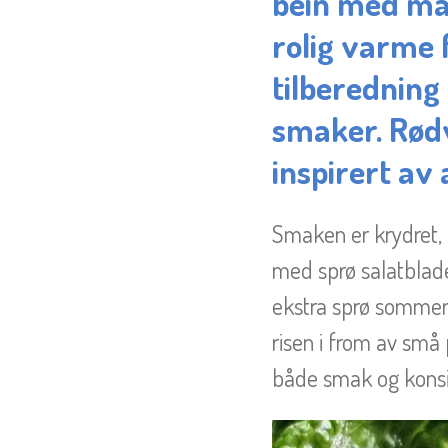
bein med ma
rolig varme f
tilberednin
smaker. Rødv
inspirert av 
Smaken er krydret, li
med sprø salatblade
ekstra sprø sommer 
risen i from av små
både smak og konsi