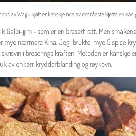
 ribs av Wagu kjøtt er kanskje noe av det råeste kjøtte en kan g
ik Galbi-jjim - som er en bresert rett. Men smakene
r mye nærmere Kina. Jeg brukte mye 5 spice kryd
iskrisvin i breserings kraften. Metoden er kanskje 
k av en tørr krydderblanding og røykovn.