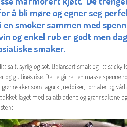
sse marmorert kjøtt. De trenger
or å bli møre og egner seg perfek
g i en smoker sammen med spen
in og enkel rub er godt men dag
asiatiske smaker.
tt salt, syrlig og søt. Balansert smak og litt sticky 
r og glutinøs rise. Dette gir retten masse spennen
grønnsaker som agurk , reddiker, tomater og vårløk
 pakket laget med salatbladene og grønnsakene og 
stent.