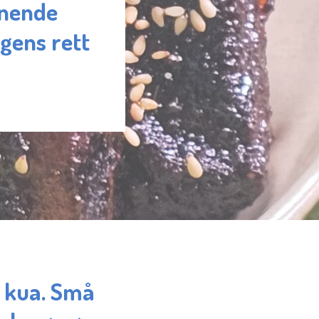
nnende
gens rett
v kua. Små