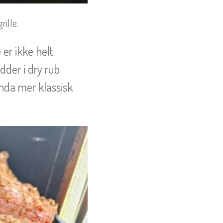
rille.
 er ikke helt
der i dry rub
enda mer klassisk