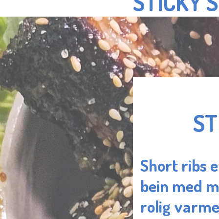
STICKY 
ST
Short ribs 
bein med m
rolig varme