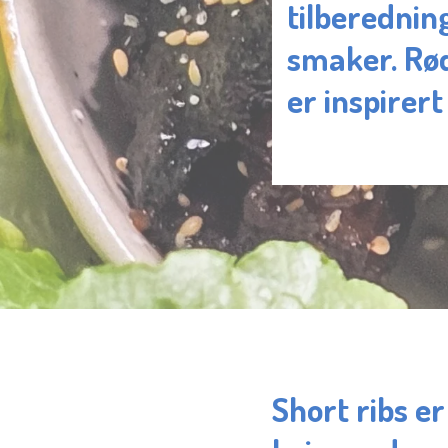
tilberedni
smaker. Rød
er inspirer
Short ribs e