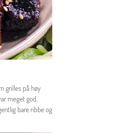
m grilles på høy
var meget god.
entlig bare ribbe og