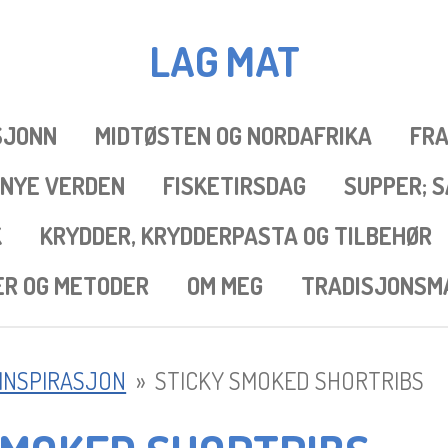
LAG
MAT
SJONN
MIDTØSTEN OG NORDAFRIKA
FRA
 NYE VERDEN
FISKETIRSDAG
SUPPER; 
K
KRYDDER, KRYDDERPASTA OG TILBEHØR
ER OG METODER
OM MEG
TRADISJONSM
 INSPIRASJON
»
STICKY SMOKED SHORTRIBS