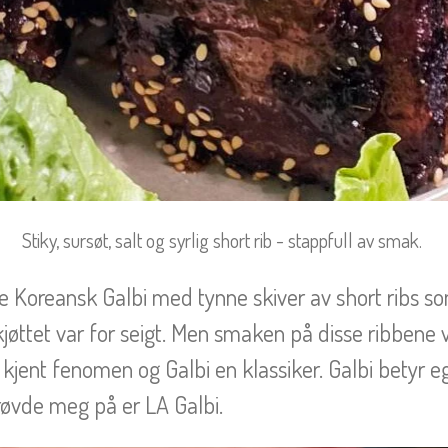
Stiky, sursøt, salt og syrlig short rib - stappfull av smak.
e Koreansk Galbi med tynne skiver av short ribs so
øttet var for seigt. Men smaken på disse ribbene 
kjent fenomen og Galbi en klassiker. Galbi betyr eg
røvde meg på er LA Galbi.