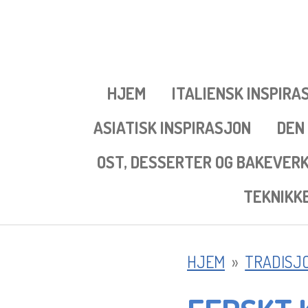
Gå
til
hovedinnhold
HJEM
ITALIENSK INSPIRA
ASIATISK INSPIRASJON
DEN
OST, DESSERTER OG BAKEVER
TEKNIKK
HJEM
»
TRADISJ