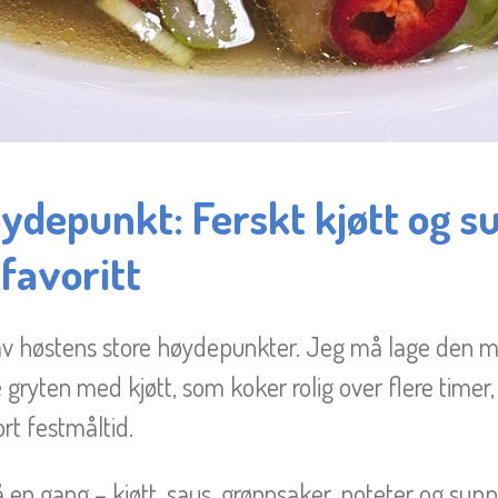
ydepunkt: Ferskt kjøtt og su
 favoritt
av høstens store høydepunkter. Jeg må lage den mi
gryten med kjøtt, som koker rolig over flere timer,
ort festmåltid.
å en gang – kjøtt, saus, grønnsaker, poteter og sup