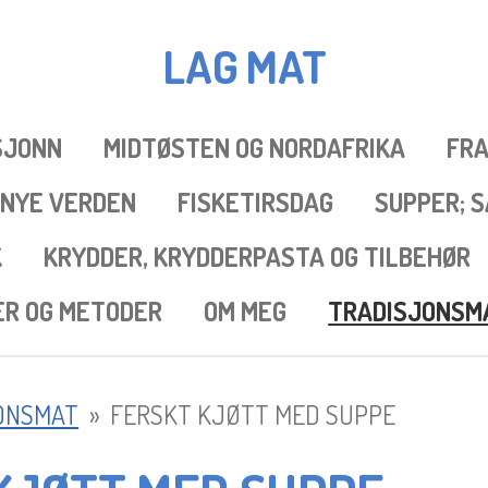
LAG
MAT
SJONN
MIDTØSTEN OG NORDAFRIKA
FRA
 NYE VERDEN
FISKETIRSDAG
SUPPER; 
K
KRYDDER, KRYDDERPASTA OG TILBEHØR
ER OG METODER
OM MEG
TRADISJONSM
ONSMAT
»
FERSKT KJØTT MED SUPPE