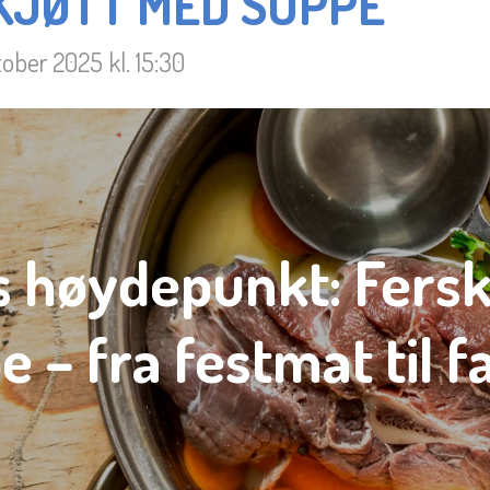
KJØTT MED SUPPE
tober 2025 kl. 15:30
 høydepunkt: Ferskt
 – fra festmat til f