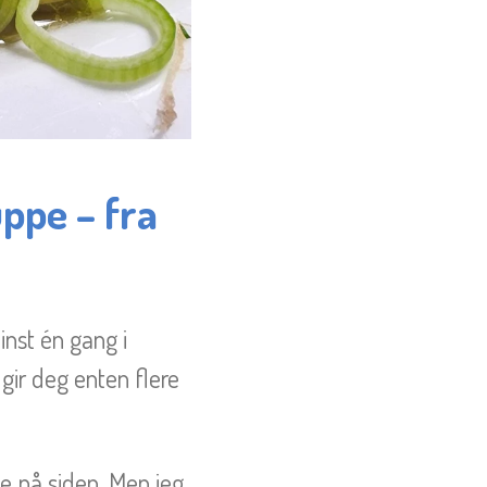
ppe – fra
nst én gang i
 gir deg enten flere
pe på siden. Men jeg