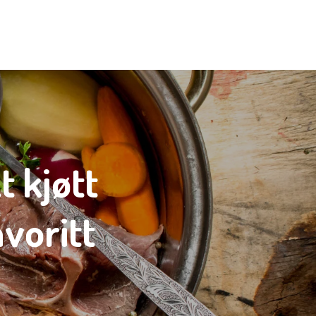
 kjøtt
avoritt