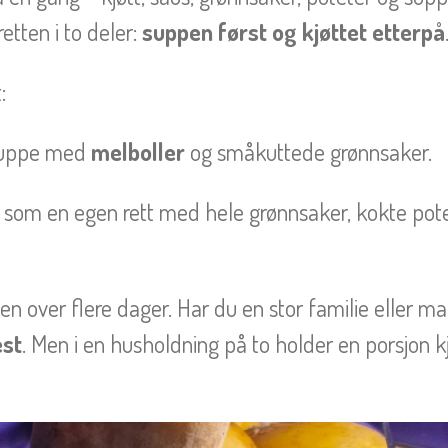
retten i to deler:
suppen først og kjøttet etterpå
:
 suppe med
melboller
og småkuttede grønnsaker.
s som en egen rett med hele grønnsaker, kokte pote
tten over flere dager. Har du en stor familie eller ma
st
. Men i en husholdning på to holder en porsjon kjø