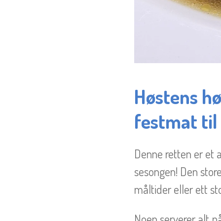
Høstens hø
festmat til
Denne retten er et 
sesongen! Den store 
måltider eller ett st
Noen serverer alt p