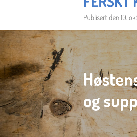
FERSKT 
Publisert den 10. ok
Høstens
og suppe