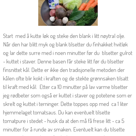
Start med å kutte løk og steke den blank i litt nøytral olje.
Når den har blitt myk og blank tilsetter du finhakket hvitløk
og lar dette surre med i noen minutter før du tilsetter gulrot
- kuttet i staver. Denne basen får steke litt før du tilsetter
finsnittet kål. Dette er ikke den tradisjonelle metoden der
kålen ofte blir kokt i kraften og de stekte grønnsaken tilsatt
til kraft med kål. Etter ca 10 minutter på lav varme tilsetter
jeg rødbeter som også er kuttet i staver og potetene som er
skrelt og kuttet i terninger. Dette toppes opp med ca 1 liter
hjemmelaget tomatsaus. Du kan eventuelt tilsette
tomatpure i stedet - husk da at den må få frese litt - ca 5
minutter for å runde av smaken. Eventuelt kan du tilsette