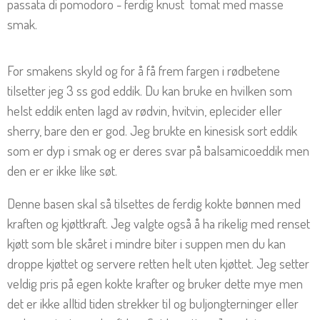
passata di pomodoro - ferdig knust tomat med masse
smak.
For smakens skyld og for å få frem fargen i rødbetene
tilsetter jeg 3 ss god eddik. Du kan bruke en hvilken som
helst eddik enten lagd av rødvin, hvitvin, eplecider eller
sherry, bare den er god. Jeg brukte en kinesisk sort eddik
som er dyp i smak og er deres svar på balsamicoeddik men
den er er ikke like søt.
Denne basen skal så tilsettes de ferdig kokte bønnen med
kraften og kjøttkraft. Jeg valgte også å ha rikelig med renset
kjøtt som ble skåret i mindre biter i suppen men du kan
droppe kjøttet og servere retten helt uten kjøttet. Jeg setter
veldig pris på egen kokte krafter og bruker dette mye men
det er ikke alltid tiden strekker til og buljongterninger eller