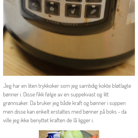
Jeg har en liten trykkoker som jeg samtidig kokte bløtlagte
bønner i. Disse fikk følge av en suppekvast og litt
grønnsaker. Da bruker jeg både kraft og bønner i suppen
men disse kan enkelt erstattes med bønner på boks - da
ville jeg ikke benyttet kraften de lå ligger i.