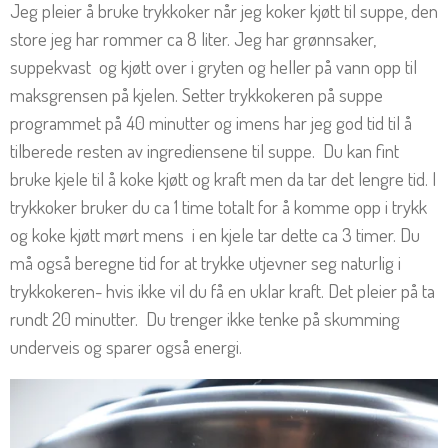
Jeg pleier å bruke trykkoker når jeg koker kjøtt til suppe, den
store jeg har rommer ca 8 liter. Jeg har grønnsaker,
suppekvast og kjøtt over i gryten og heller på vann opp til
maksgrensen på kjelen. Setter trykkokeren på suppe
programmet på 40 minutter og imens har jeg god tid til å
tilberede resten av ingrediensene til suppe. Du kan fint
bruke kjele til å koke kjøtt og kraft men da tar det lengre tid. I
trykkoker bruker du ca 1 time totalt for å komme opp i trykk
og koke kjøtt mørt mens i en kjele tar dette ca 3 timer. Du
må også beregne tid for at trykke utjevner seg naturlig i
trykkokeren- hvis ikke vil du få en uklar kraft. Det pleier på ta
rundt 20 minutter. Du trenger ikke tenke på skumming
underveis og sparer også energi.