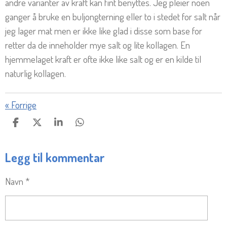
andre varianter av kraft kan fint benyttes. Jeg pleier noen
ganger å bruke en buljongterning eller to i stedet for salt når
jeg lager mat men er ikke like glad i disse som base for
retter da de inneholder mye salt og lite kollagen. En
hjemmelaget kraft er ofte ikke like salt og er en kilde til
naturlig kollagen.
«
Forrige
D
D
D
D
E
E
E
E
L
L
L
L
Legg til kommentar
E
Navn *