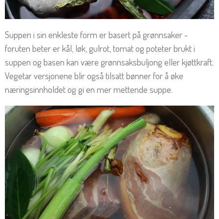
Suppen i sin enkleste form er basert på grønnsaker -
foruten beter er kål, løk, gulrot, tomat og poteter brukt i
suppen og basen kan være grønnsaksbuljong eller kjøttkraft.
Vegetar versjonene blir også tilsatt bønner for å øke
næringsinnholdet og gi en mer mettende suppe.