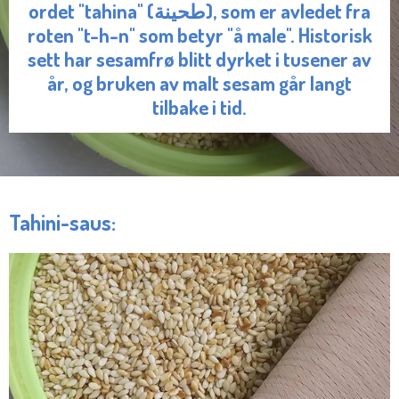
ordet "tahina" (طحينة), som er avledet fra
roten "t-h-n" som betyr "å male". Historisk
sett har sesamfrø blitt dyrket i tusener av
år, og bruken av malt sesam går langt
tilbake i tid.
Tahini-saus: