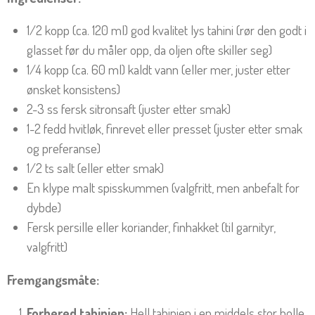
1/2 kopp (ca. 120 ml) god kvalitet lys tahini (rør den godt i
glasset før du måler opp, da oljen ofte skiller seg)
1/4 kopp (ca. 60 ml) kaldt vann (eller mer, juster etter
ønsket konsistens)
2-3 ss fersk sitronsaft (juster etter smak)
1-2 fedd hvitløk, finrevet eller presset (juster etter smak
og preferanse)
1/2 ts salt (eller etter smak)
En klype malt spisskummen (valgfritt, men anbefalt for
dybde)
Fersk persille eller koriander, finhakket (til garnityr,
valgfritt)
Fremgangsmåte:
Forbered tahinien:
Hell tahinien i en middels stor bolle.