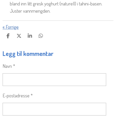
bland inn litt gresk yoghurt (naturell) i tahini-basen.
Juster vannmengden.
«
Forrige
D
D
D
D
E
E
E
E
L
L
L
L
Legg til kommentar
E
Navn *
E-postadresse *