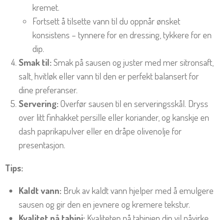
kremet.
Fortsett å tilsette vann til du oppnår ønsket
konsistens – tynnere for en dressing, tykkere for en
dip.
Smak til:
Smak på sausen og juster med mer sitronsaft,
salt, hvitløk eller vann til den er perfekt balansert for
dine preferanser.
Servering:
Overfør sausen til en serveringsskål. Dryss
over litt finhakket persille eller koriander, og kanskje en
dash paprikapulver eller en dråpe olivenolje for
presentasjon.
Tips:
Kaldt vann:
Bruk av kaldt vann hjelper med å emulgere
sausen og gir den en jevnere og kremere tekstur.
Kvalitet på tahini:
Kvaliteten på tahinien din vil påvirke