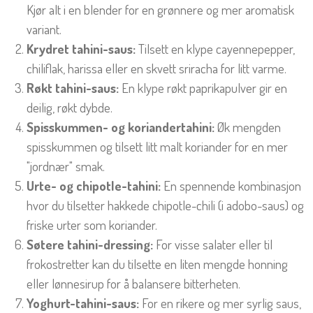
Kjør alt i en blender for en grønnere og mer aromatisk
variant.
Krydret tahini-saus:
Tilsett en klype cayennepepper,
chiliflak, harissa eller en skvett sriracha for litt varme.
Røkt tahini-saus:
En klype røkt paprikapulver gir en
deilig, røkt dybde.
Spisskummen- og koriandertahini:
Øk mengden
spisskummen og tilsett litt malt koriander for en mer
"jordnær" smak.
Urte- og chipotle-tahini:
En spennende kombinasjon
hvor du tilsetter hakkede chipotle-chili (i adobo-saus) og
friske urter som koriander.
Søtere tahini-dressing:
For visse salater eller til
frokostretter kan du tilsette en liten mengde honning
eller lønnesirup for å balansere bitterheten.
Yoghurt-tahini-saus:
For en rikere og mer syrlig saus,