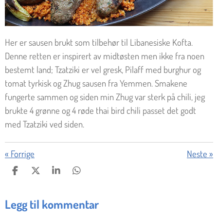
Her er sausen brukt som tilbehør til Libanesiske Kofta.
Denne retten er inspirert av midtøsten men ikke fra noen
bestemt land; Tzatziki er vel gresk, Pilaff med burghur og
tomat tyrkisk og Zhug sausen fra Yemmen. Smakene
fungerte sammen og siden min Zhug var sterk på chili, jeg
brukte 4 grønne og 4 røde thai bird chili passet det godt
med Tzatziki ved siden.
«
Forrige
Neste
»
D
D
D
D
E
E
E
E
L
L
L
L
Legg til kommentar
E