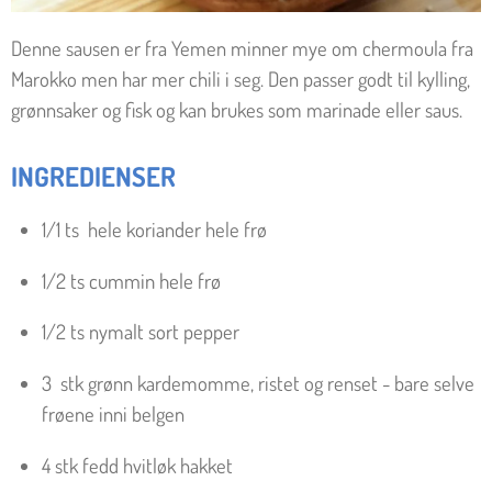
Denne sausen er fra Yemen minner mye om chermoula fra
Marokko men har mer chili i seg. Den passer godt til kylling,
grønnsaker og fisk og kan brukes som marinade eller saus.
INGREDIENSER
1/1
ts
hele koriander hele frø
1/2
ts cummin hele frø
1/2
ts nymalt sort pepper
3
stk grønn kardemomme, ristet og renset - bare selve
frøene inni belgen
4
stk fedd hvitløk hakket