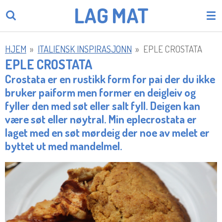
LAG
MAT
Gå
til
hovedinnhold
HJEM
»
ITALIENSK INSPIRASJONN
»
EPLE CROSTATA
EPLE CROSTATA
Crostata er en rustikk form for pai der du ikke
bruker paiform men former en deigleiv og
fyller den med søt eller salt fyll. Deigen kan
være søt eller nøytral. Min eplecrostata er
laget med en søt mørdeig der noe av melet er
byttet ut med mandelmel.