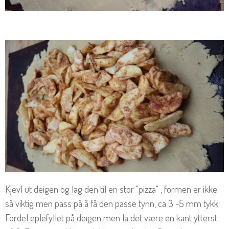
Kjevl ut deigen og lag den til en stor "pizza" , formen er ikke
så viktig men pass på å få den passe tynn, ca 3 -5 mm tykk.
Fordel eplefyllet på deigen men la det være en kant ytterst