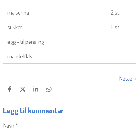
maisenna
2 ss
sukker
2 ss
egg - til pensling
mandelflak
Neste
»
D
D
D
D
E
E
E
E
L
L
L
L
Legg til kommentar
E
Navn *