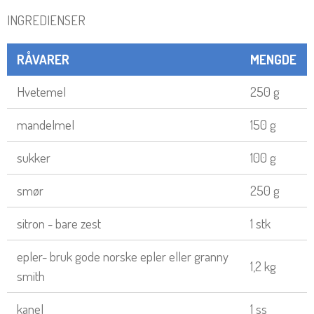
INGREDIENSER
RÅVARER
MENGDE
Hvetemel
250 g
mandelmel
150 g
sukker
100 g
smør
250 g
sitron - bare zest
1 stk
epler- bruk gode norske epler eller granny
1,2 kg
smith
kanel
1 ss