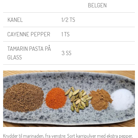
BELGEN
KANEL
1/2 TS
CAYENNE PEPPER
1 TS
TAMARIN PASTA PÅ
3 SS
GLASS
Krydder til marinaden, fra venstre: Sort karripulver med ekstra pepper,