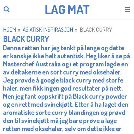
LAG
MAT
Gå
til
hovedinnhold
HJEM
»
ASIATISK INSPIRASJON
»
BLACK CURRY
BLACK CURRY
Denne retten har jeg tenkt på lenge og dette
er kanskje ikke helt autentisk. Heg liker å se på
Masterchef Australia og i et program lagde en
av deltakerne en sort curry med oksehaler.
Jeg prøvde å google black curry med storfe
haler, men fikk ingen god resultater på nett.
Men jeg fant oppskrift på Black curry powder
og en rett med svinekjøtt. Etter å ha laget den
aromatiske sorte curry blandingen og prøvd
den til svinekjøtt må jeg bare prøve å lage
retten med oksehaler, selv om dette ikke er