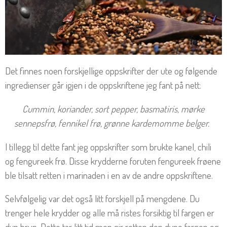
Det finnes noen forskjellige oppskrifter der ute og følgende
ingredienser går igjen i de oppskriftene jeg fant på nett:
Cummin, koriander, sort pepper, basmatiris, mørke
sennepsfrø, fennikel frø, grønne kardemomme belger.
I tillegg til dette fant jeg oppskrifter som brukte kanel, chili
og fengureek frø. Disse krydderne foruten fengureek frøene
ble tilsatt retten i marinaden i en av de andre oppskriftene.
Selvfølgelig var det også litt forskjell på mengdene. Du
trenger hele krydder og alle må ristes forsiktig til fargen er
dyp brun. Dette tar litt tid men gir retten den dype fargen og