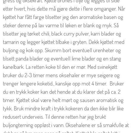
gress og oksekraft. Kjøtte brunes i olje og legges til side
etter hvert, hvis dette må gjøre dette i flere omganger. Når
kjøttet har fått farge tilsetter jeg den aromatiske basen og
steker denne på lav varme til løken er blank og myk. Så
tilsetter jeg tørket chili, black curry pulver, karri blader og
tamarin og legger kjøttet tilbake i gryten. Dekk kjøttet med
buljong og kok opp. Skumm bort eventuell urenheter og
tilsett panda blader og eventuell lime blader og en stang
kanelbark. La retten koke til den er mør. Med svinekjøtt
bruker du 2-3 timer mens oksehaler er mye seigere og
trenger lengere koketid., kanskje opp mot 4 timer. Bruker
du en trykk koker kan det hende at du klarer det på ca. 2
timer. Kjøttet skal være helt mørt og sausen aromatisk og
tykk. Bruk mindre kraft i trykk kokeren da den ikke blir like
redusert underveis. Til denne retten har jeg brukt
buljongterning oppløst i vann. Oksehalene er så smakfulle at