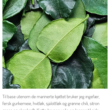
Til base utenom de marinerte kjøttet bruker jeg ingefær,
fersk gurkemeie, hvitløk, sjalottløk og grønne chili, sitron