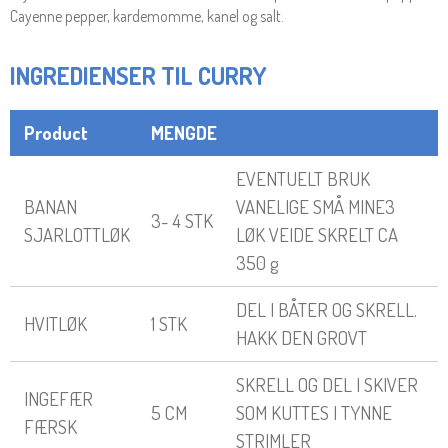
Cayenne pepper, kardemomme, kanel og salt.
INGREDIENSER TIL CURRY
Product
MENGDE
EVENTUELT BRUK
BANAN
VANELIGE SMÅ MINE3
3- 4 STK
SJARLOTTLØK
LØK VEIDE SKRELT CA
350 g
DEL I BÅTER OG SKRELL.
HVITLØK
1 STK
HAKK DEN GROVT
SKRELL OG DEL I SKIVER
INGEFÆR
5 CM
SOM KUTTES I TYNNE
FÆRSK
STRIMLER