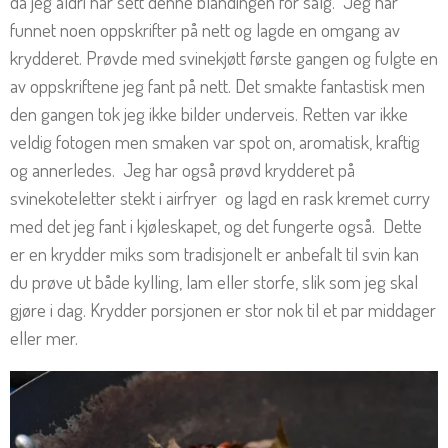
da jeg aldri har sett denne blandingen for salg. Jeg har
funnet noen oppskrifter på nett og lagde en omgang av
krydderet. Prøvde med svinekjøtt første gangen og fulgte en
av oppskriftene jeg fant på nett. Det smakte fantastisk men
den gangen tok jeg ikke bilder underveis. Retten var ikke
veldig fotogen men smaken var spot on, aromatisk, kraftig
og annerledes. Jeg har også prøvd krydderet på
svinekoteletter stekt i airfryer og lagd en rask kremet curry
med det jeg fant i kjøleskapet, og det fungerte også. Dette
er en krydder miks som tradisjonelt er anbefalt til svin kan
du prøve ut både kylling, lam eller storfe, slik som jeg skal
gjøre i dag. Krydder porsjonen er stor nok til et par middager
eller mer.