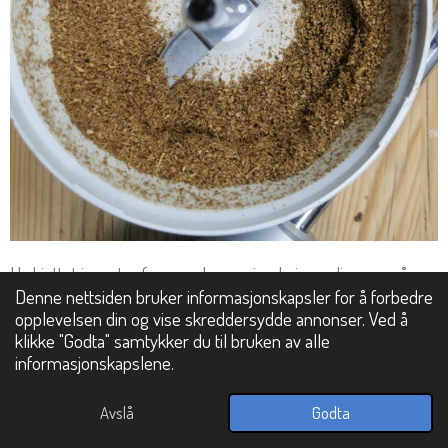
Ha kjøttet i en stor form og ha marinade ingrediensen på
Denne nettsiden bruker informasjonskapsler for å forbedre
kjøttet og bland godt sammen. La stå kaldt i minimum 3
opplevelsen din og vise skreddersydde annonser. Ved å
timer eller over natten.
klikke "Godta" samtykker du til bruken av alle
informasjonskapslene.
Avslå
Godta