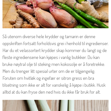
Så utenom diverse hele krydder og tamarin er denne
oppskriften fortsatt forholdsvis grei i henhold til ingredienser.
Har du et velassortert krydder skap kommer du langt og de
fleste ingrediensene kan kjøpes i vanlig butikker. Du kan
bruke nøytral olje til steking men kokosolje er å foretrekke.
Men du trenger litt spesial urter om de er tilgjengelig.
Foruten om hvitløk og ingefær er sitron gress en bra
tilsetning som ikke er alt for vanskelig å kjøpe i butikk. Husk
alltid at du kan fryse den ned hvis du ikke får bruk for alt.